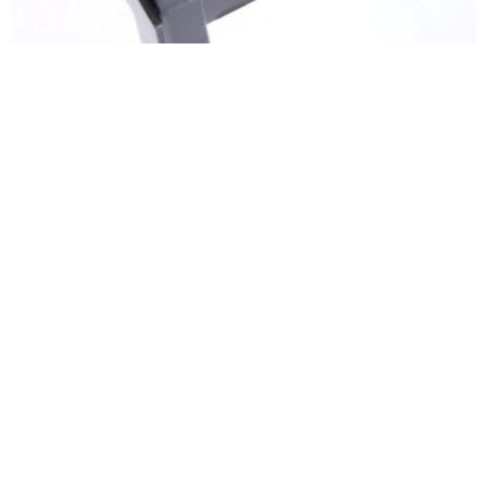
alexandre guillemain
Œuvres
Assises
Mobilier
Luminaires
Céramique et objets
Art
Archives
Navigation