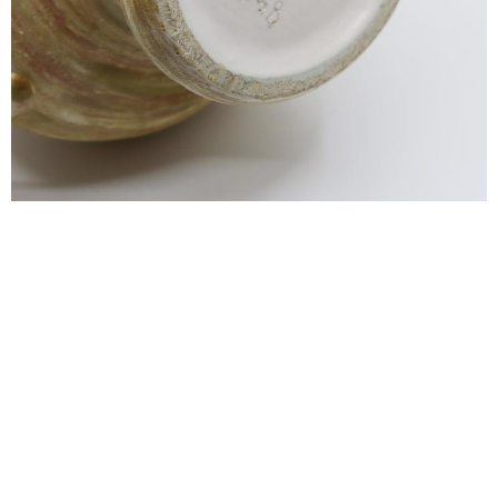
alexandre guillemain
Œuvres
Assises