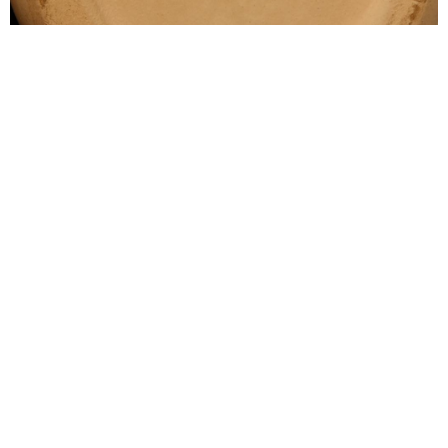
alexandre guillemain
Œuvres
Assises
Mobilier
Luminaires
Céramique et objets
Art
Archives
Navigation
Collection Alexandre Guillemain