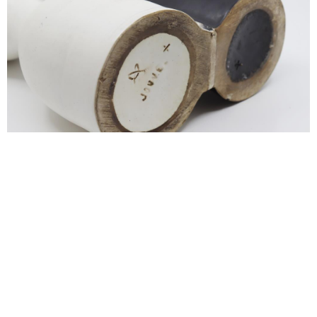
alexandre guillemain
Œuvres
Assises