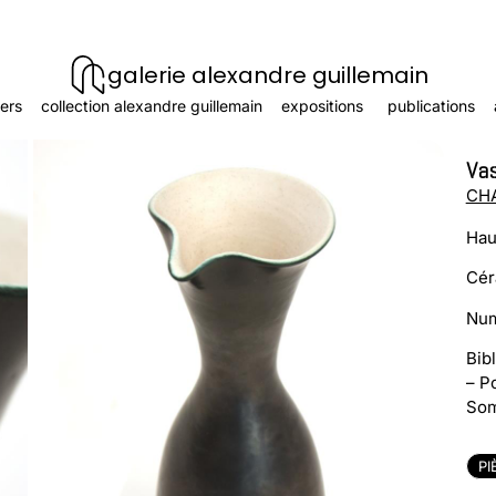
galerie alexandre guillemain
ers
collection alexandre guillemain
expositions
publications
Vas
CH
Hau
Cér
Num
Bib
– P
Som
PI