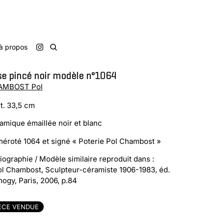
à propos
e pincé noir modèle n°1064
AMBOST Pol
t. 33,5 cm
amique émaillée noir et blanc
éroté 1064 et signé « Poterie Pol Chambost »
liographie / Modèle similaire reproduit dans :
ol Chambost, Sculpteur-céramiste 1906-1983, éd.
ogy, Paris, 2006, p.84
ÈCE VENDUE