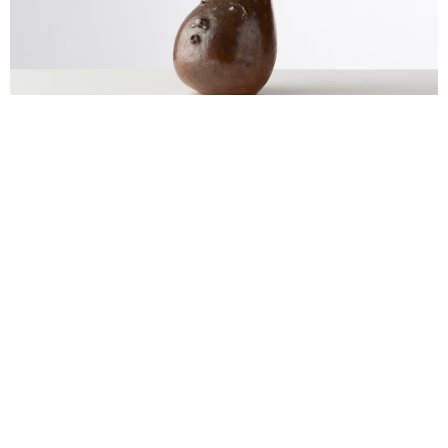
alexandre guillemain
Œuvres
Assises
Mobilier
Luminaires
Céramique et objets
Art