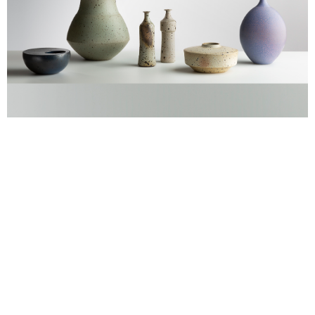
alexandre guillemain
Œuvres
Assises
Mobilier