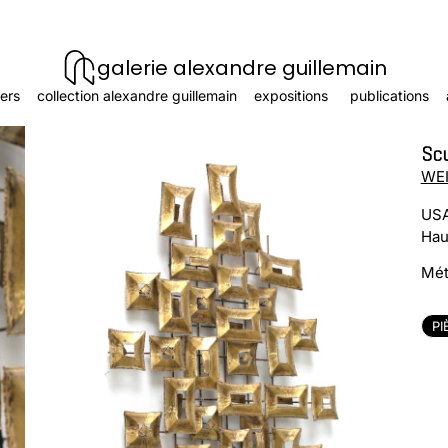
galerie alexandre guillemain
ers
collection alexandre guillemain
expositions
publications
Sc
WEI
USA
Hau
Mét
PI