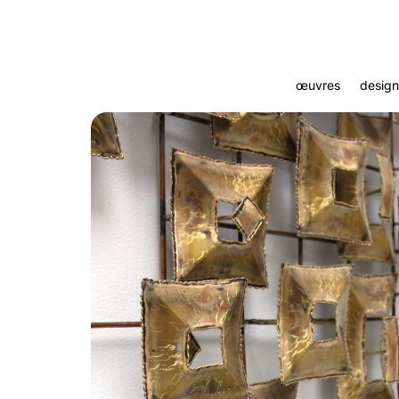
œuvres
design