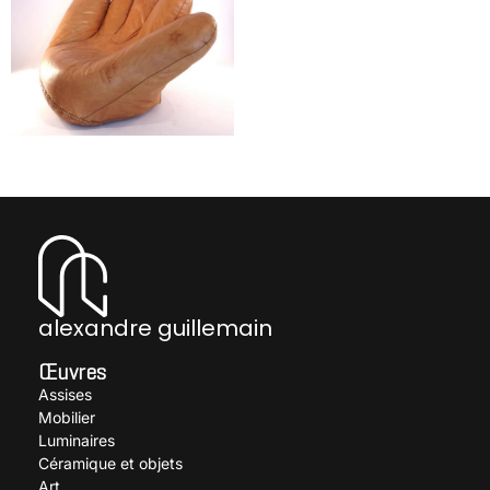
Fauteuil modèle P100, dit
gant Joe
DE PAS Jonathan, D'URBINO
Donato et LOMAZZI Paolo
alexandre guillemain
Œuvres
Assises
Mobilier
Luminaires
Céramique et objets
Art