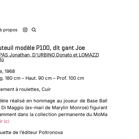
à propos
teuil modèle P100, dit gant Joe
PAS Jonathan, D'URBINO Donato et LOMAZZI
lo
ie, 1968
g. 180 cm – Haut. 90 cm – Prof. 100 cm
tement à roulettes, Cuir
èle réalisé en hommage au joueur de Base Ball
 Di Maggio (ex-mari de Marylin Monroe) figurant
amment dans la collection permanente du MoMa
r ici
quette de l’éditeur Poltronova