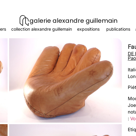
galerie alexandre guillemain
ers
collection alexandre guillemain
expositions
publications
Fau
DE 
Pao
Ital
Lon
Pié
Mod
Joe
not
:
Voi
Eti